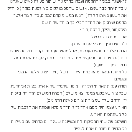
לראשונה בבוקר ההקמה ועבדו בהרמוניה ושיתוף פעולה כאילו שאנחנו 
עובדות יחד כבר שנים , 4 נשים שהסכימו לקום ב 4 לפנות בוקר ( כי הזיזו 
את השעון באותו הלילה ) והגיעו ממש מוקדם למקום, כדי ליצור אלטר 
מהמם שיחזיק את התדר הכל- כך מיוחד שהיה שם
מיכל(מומו),לילך, הדסה ,מור -
אתן הזכייה בפיס שלי
כ"כ נעים וכיף היה לי לעבוד אתכן.
הרמנו אלטר בממש מעט זמן, אבל ממש מעט זמן, קסם גדול מה שנוצר 
שם (השמים התגייסו לעצור את הזמן כדי שנספיק לעשות אלטר כזה 
גדול בזמן כה מועט).
כל אחת הביאה מהאיכויות הייחודיות שלה, ויחד יצרנו אלטר הרמוני 
ומושלם.
תודה ענקית לאחותי היקרה - מומו- שתמיד שהיא איתי בצוות אני יודעת 
שכל ציור שאבקש ממנה יצא מושלם ( הפרח המושלם הזה, זה בזכות 
ידיי הזהב שלה שמציירות ציורים כאלה הרמוניים).
האירוע עצמו היה קסם אחד גדול ותדר מופלא שפתח את הלבבות של 
כל משתתפות האירוע.
השילוב של שתי המפיקות ליה ומעיינג׳ה ששזרו יום מדהים עם פעילויות 
ככ מדויקות וזורמות אחת לשנייה.