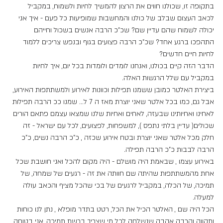
בתקופה זו, שכולנו חווים את הרצון להמשיך לחיות ולשמוח, במקביל 
לכאב העצום שבלב של כולנו והמחשבות שמופיעות כל פעם - איך אני 
יכולה לשמוח שהם עדיין שם? שכ"כ הרבה אנשים בשכול וחייהם 
התהפכו ברגע אחד? שכ"כ הרבה פצועים בגוף ובנפש צריכים ללמוד 
לחיות חיים חדשים?
הדבר הזה קיים בכולנו, ואנחנו לומדים ולומדות בכל יום, איך לחיות 
במקביל עם שלל הרגשות האלה.
ביצירת האלטר כמובן ששמנו תפילות וכוונות לאירוע ולמשתתפות האירוע, 
אבל גם, כמו בכל אלטר שאני יוצרת מאז ה 7 ל… שמנו ככ הרבה תפילות 
לאחינו ואחיותינו שבעזה, לאחים ואחיות שלנו שמצאו עצמם פתאם הורים 
שכולים( עדיין בלתי נתפס ), למשפחות, לפצועים, לכל עם ישראל - זה 
חלק מכל אלטר שאני יוצרת ובטח אירוע שכזה , כ"כ הרבה נשים, כ"כ 
הרבה לבבות כ"כ הרבה תפילה.
באירוע עצמו , שבאמת היה מושלם - היה מקום להכל ואני חושבת שכל 
אחת מהמשתתפות שהיתה שם חוותה את זה - רגעים של שמחה, של 
תמיכה, של הכלה, במקביל לרגעים של בכי שהכל מציף והכאב עולה 
למעלה.
הכל היה שם , האלטר הכיל את הכל, רטט בתדר מופלא , נתן לנו כוחות 
ותקווה והרבה אהבה שנשלחה לכל מי שצריך ברשת תמיכה, אני בטוחה 