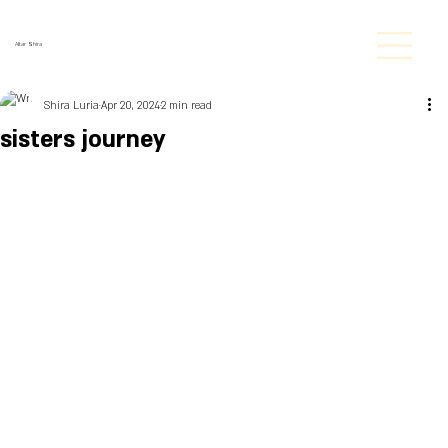
Altar Shira
Shira Luria
Apr 20, 2024
2 min read
sisters journey