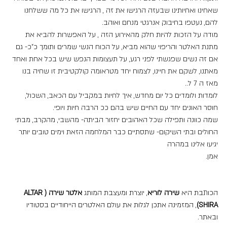
שאחינו ואחיותינו שבעזה הרגישו את זה , הרגישו את כל מה ששלחנו 
להם, נעטפו בחיבוק אנרגטי מנחם ואוהב.
מודה על הזכות להיות חלק מהאירוע הזה , על האפשרות להביא את 
מתנת האלטר והריפוי שהוא מביא, על הכוח הנשי שמרים ותומך כ"כ- גם 
אם זה נשים שפגשתי לפני רגע, על תעצומות הנפש שיש בכל אחת ואחד 
מאתנו, לשקם את חיינו, לצמוח יחד מטראומה קולקטיבית זו שחיה בנו 
מאז ה 7 ל..
לומדות ולומדים כל יום מחדש, איך לחיות במקביל עם הכאב, השכול, 
חוסר האונים יחד עם החיים שיש בהם ככ הרבה חיות ויופי.
שמה כוונה ותפילה שכל האהובים יחזור הביתה- מהשבי, מהקרב, מבתי 
החולים ובתי השיקום- שתסתיים כבר המלחמה הזאת וימים טובים יותר 
יגיעו אלינו במהרה
אמן.
הכותבת היא 
שירה לוריא
, יוצרת ומעצבת המותג 
אלטר שירה (ALTAR 
SHIRA)
, המזמינה אתכן לגלות את עולם האלטרים הייחודיים בסטודיו 
ובאתר.