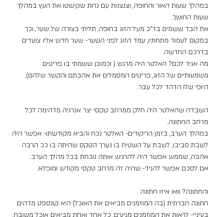
במהלך שעות האור והחופה, וצנצנות עם נרות שקישטו את העץ במהלך 
שעות החושך.
את הבד ששמים בד"כ מעל הזוג בחופה, תליתי בצורה של שער, וכך 
במקום לעמוד מתחתיו, עמד הזוג לפני השער- שער חדש אליו צועדים 
בדרכם החדשה. 
מה אגיד לכם? האלטר היה מרגש ( וכמובן ששמתי בו פריטים 
משמעותיים של הזוג, פריטים המסמלים את אהבתם והקשר שלהם), 
היופי שלו הדהד לכל עבר. 
העובדה שהאלטר היה חלק ממרחב טקסי יצר אנרגיה מדהימה לכל 
מרחב החתונה.
במהלך הערב, בזמן הריקודים- האלטר נכח והביא מקודשתו- אפשר היה 
לשבת סביבו, לשבת על השטיח בו נערך הטקס שהיתה בו ככ הרבה 
אהבה, שממש אפשר היה להרגיש אותה נוכחת בכל מהלך הערב. 
אם לסכם אפשר להגיד- שהיה זה מרחב טקסי מקודש ומופלא.
והחתונה? וואו איזו חתונה .
חתונה חברתית (בה המוזמנים מביאים את האוכל) היא קונספט מדהים  
בעיניי- לראות את המוזמנים מגיעים, כל אחד ואחת מביאים אוכל משובח, 