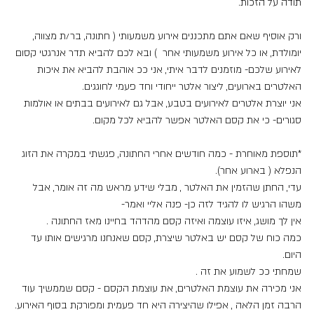
תודה על הזכות.
ורק אוסיף שאם אתם מתכננים אירוע משמעותי ( חתונה, בר/ת מצווה, 
יומולדת, או כל אירוע משמעותי אחר  ) ובא לכם להביא תדר אנרגטי קסום 
לאירוע שלכם- מוזמנים לדבר איתי, אני ככ אוהבת להביא את איכות 
האלטרים בארועים, ליצור אלטר ייחודי וחד פעמי לחוגגים.
אני יוצרת אלטרים לאירועים בטבע, אבל גם לאירועים בבתים או אולמות 
סגורים- כי את קסם האלטר אפשר להביא לכל מקום.
*תוספת מאוחרת - כמה חודשים אחרי החתונה, פגשתי במקרה את הזוג 
הנפלא ( בארוע אחר).
עדי, החתן שהזמין את האלטר , מבלי שידע מראש מה זה אומר, אבל 
משהו הרגיש לו להגיד לזה כן- פנה אליי ואמר-
אין לך מושג, איזו עוצמה ואיזה קסם מהדהד בחיינו מאז החתונה .
כמה כוח של קסם יש באלטר שיצרת, קסם שאנחנו מרגישים אותו עד 
היום.
שמחתי ככ לשמוע את זה .
אני מכירה את עוצמת האלטרים, את עוצמת הקסם - קסם שממשיך עוד 
הרבה זמן הלאה , אפילו שהיצירה היא חד פעמית ומפורקת בסוף האירוע.