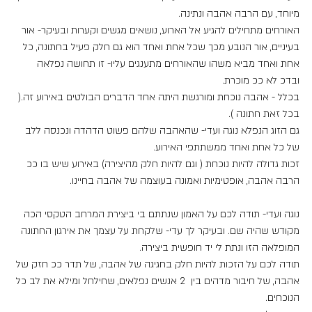
מיוחד, עם הרבה אהבה ונתינה. 
האורחים מתחילים להגיע אל הארוע, נושאים מגשים וקערות ובעיקר- אור 
בעיניים, אור הנובע מכך שכל אחת ואחד הוא גם חלק פעיל בחתונה, כל 
אחת ואחד מביא משהו שהאורחים מתענגים עליו- זו תחושה נפלאה 
ובדכ לא ככ מוכרת.
בכלל - אהבה נוכחת ומורגשת היתה אחד הדברים הבולטים באירוע זה.( 
בכל זאת חתונה ).
גם הזוג הנפלא נוגה ועדי- שהאהבה שלהם פשוט הדהדה ונכנסה ללב 
של כל אחת ואחד ממשתתפי האירוע.
זכות גדולה להיות נוכחת ( וגם להיות חלק מהיצירה) באירוע שיש בו ככ 
הרבה אהבה, אופטימיות ואמונה בעוצמה של אהבה בחיינו. 
נוגה ועדי- תודה לכם על האמון שנתתם בי ביצירת המרחב הטקסי הכה 
מקודש שהיה שם. ובעיקר לך עדי- שלקחת על עצמך את אירגון החתונה 
המופלאה הזו ונתת לי יד חופשית ביצירה.
תודה לכם על הזכות להיות חלק בחגיגה של אהבה, של תדר ככ חזק של 
אהבה, של חיבור מדהים בין  2 אנשים נפלאים, שחילחל ומילא את לב כל 
הנוכחים.